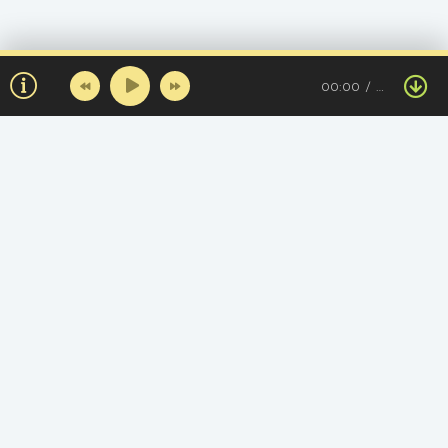
00:00
…
Топ треков за день
Казахские минусовки