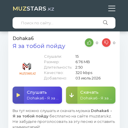
MUZ
STARS
.KZ
Dohaka6
0
0
Я за тобой пойду
Слушали:
15
Размер:
6.76 MB
Длительность:
2:50
Качество:
320 kbps
Добавлено:
03 июль 2026
Слушать
Скачать
Dohaka6 - Я за тобой пойду
Dohaka6 - Я за тобой пойду
Вы тут можно слушать и скачать музыка
Dohaka6 -
Я за тобой пойду
бесплатно на сайте muzstars.kz.
Не забудьте проголосовать за эту песню и оставить
комментарий!