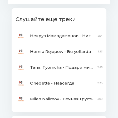
Слушайте еще треки
Некруз Мамадамонов - Нигори мара
5:54
Hemra Rejepow - Bu yollarda
3:53
Tanir, Tyomcha - Подари мне лето
2:45
Onegètte - Навсегда
2:38
Milan Nalimov - Вечная Грусть
3:00