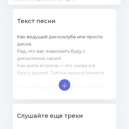
Текст песни
Как ведущий дискоклуба или просто
диске,
Рад, что вас знакомить буду с
дискотекою своей.
Как жила встреча — это снова я в
Кругу друзей. Льётся музыка планеты.
A как ведущий дискоклуба или просто
диске,
Рад, что вас знакомить буду с
дискотекою своей.
Слушайте еще треки
Как жила встреча — это снова я в
Кругу друзей. Льётся музыка планеты.