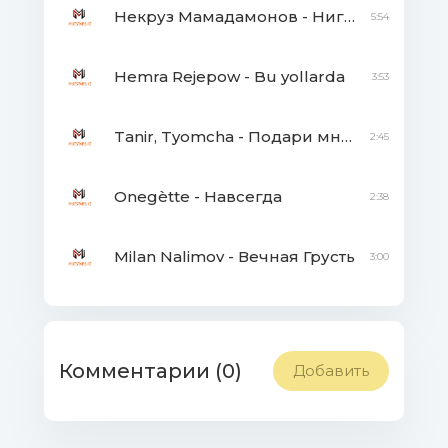
Некруз Мамадамонов - Нигори мара
5:54
Hemra Rejepow - Bu yollarda
3:53
Tanir, Tyomcha - Подари мне лето
2:45
Onegètte - Навсегда
2:38
Milan Nalimov - Вечная Грусть
3:00
Комментарии (0)
Добавить