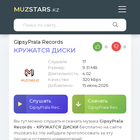
MUZ
STARS
.KZ
GipsyPrala Records
0
0
КРУЖАТСЯ ДИСКИ
Слушали:
17
Размер:
9.31 MB
Длительность:
4:02
Качество:
320 kbps
Добавлено:
15 июнь 2026
Слушать
Скачать
GipsyPrala Records - КРУЖАТСЯ ДИСКИ
GipsyPrala Records - КРУЖАТСЯ ДИСКИ
Вы тут можно слушать и скачать музыка
GipsyPrala
Records - КРУЖАТСЯ ДИСКИ
бесплатно на сайте
muzstars.kz. Не забудьте проголосовать за эту
песню и оставить комментарий!