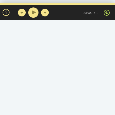
00:00
…
Топ треков за день
Нәзігім
Н
Aidar Zhailaubaev
Құлыншағым
Мейіржан Қазыбекұлы