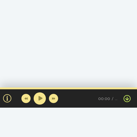
00:00
…