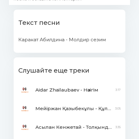
Текст песни
Каракат Абилдина - Молдир сезим
Слушайте еще треки
Aidar Zhailaubaev - Нәзігім
3:17
Мейіржан Қазыбекұлы - Құлыншағым
3:05
Асылан Кенжетай - Толқындай
3:35