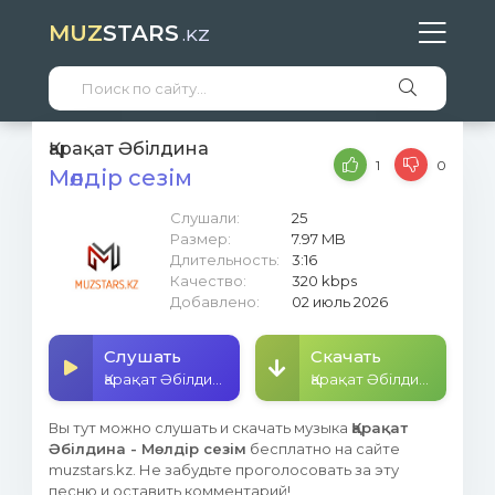
MUZ
STARS
.KZ
Қарақат Әбілдина
1
0
Мөлдір сезім
Слушали:
25
Размер:
7.97 MB
Длительность:
3:16
Качество:
320 kbps
Добавлено:
02 июль 2026
Слушать
Скачать
Қарақат Әбілдина - Мөлдір сезім
Қарақат Әбілдина - Мөлдір сезім
Вы тут можно слушать и скачать музыка
Қарақат
Әбілдина - Мөлдір сезім
бесплатно на сайте
muzstars.kz. Не забудьте проголосовать за эту
песню и оставить комментарий!