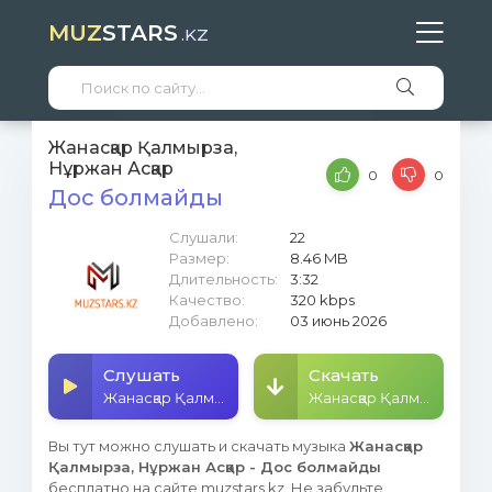
MUZ
STARS
.KZ
Жанасқар Қалмырза,
Нұржан Асқар
0
0
Дос болмайды
Слушали:
22
Размер:
8.46 MB
Длительность:
3:32
Качество:
320 kbps
Добавлено:
03 июнь 2026
Слушать
Скачать
Жанасқар Қалмырза, Нұржан Асқар - Дос болмайды
Жанасқар Қалмырза, Нұржан Асқар - Дос болмайды
Вы тут можно слушать и скачать музыка
Жанасқар
Қалмырза, Нұржан Асқар - Дос болмайды
бесплатно на сайте muzstars.kz. Не забудьте