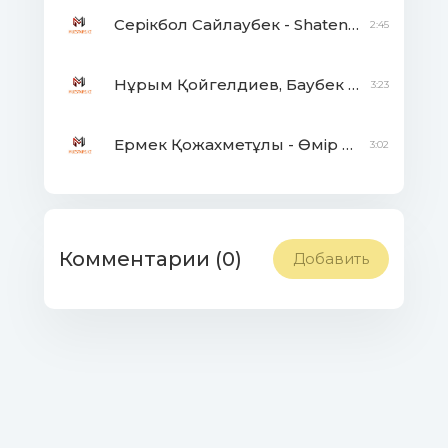
Серікбол Сайлаубек - Shatenka
2:45
Нұрым Қойгелдиев, Баубек Айдарбеков - Жазғы би
3:23
Ермек Қожахметұлы - Өмір сүр жәй ғана
3:02
Комментарии (0)
Добавить