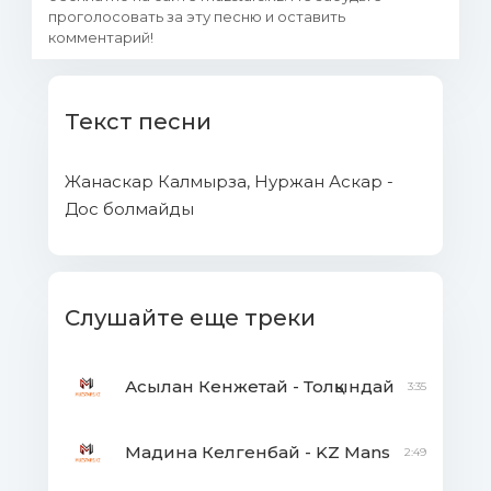
проголосовать за эту песню и оставить
комментарий!
Текст песни
Жанаскар Калмырза, Нуржан Аскар -
Дос болмайды
Слушайте еще треки
Асылан Кенжетай - Толқындай
3:35
Мадина Келгенбай - KZ Mans
2:49