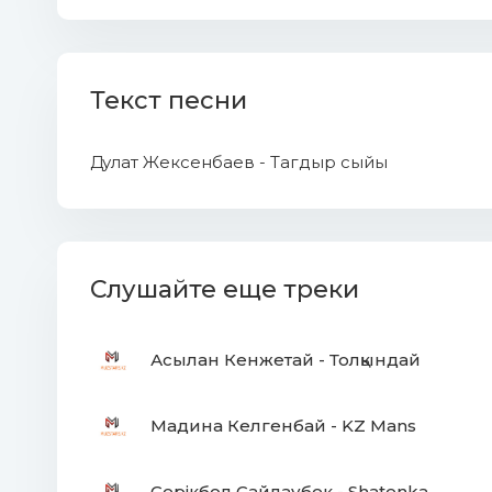
Текст песни
Дулат Жексенбаев - Тагдыр сыйы
Слушайте еще треки
Асылан Кенжетай - Толқындай
Мадина Келгенбай - KZ Mans
Серікбол Сайлаубек - Shatenka