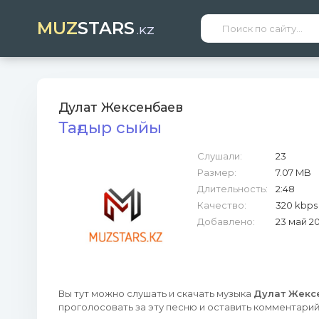
MUZ
STARS
.KZ
Дулат Жексенбаев
Тағдыр сыйы
Слушали:
23
Размер:
7.07 MB
Длительность:
2:48
Качество:
320 kbps
Добавлено:
23 май 2
Вы тут можно слушать и скачать музыка
Дулат Жексе
проголосовать за эту песню и оставить комментарий