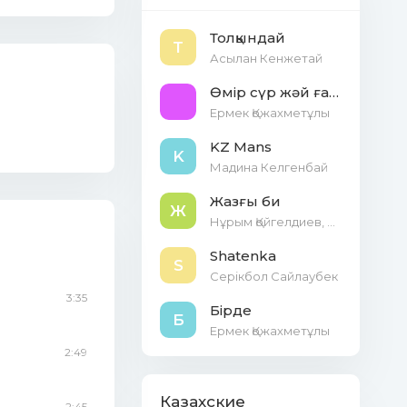
Толқындай
Т
Асылан Кенжетай
Өмір сүр жәй ғана
Ермек Қожахметұлы
KZ Mans
K
Мадина Келгенбай
Жазғы би
Ж
Нұрым Қойгелдиев, Баубек Айдарбеков
Shatenka
S
Серікбол Сайлаубек
3:35
Бірде
Б
Ермек Қожахметұлы
2:49
Казахские
2:45