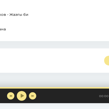
ов - Жазғы би
ана
00:00