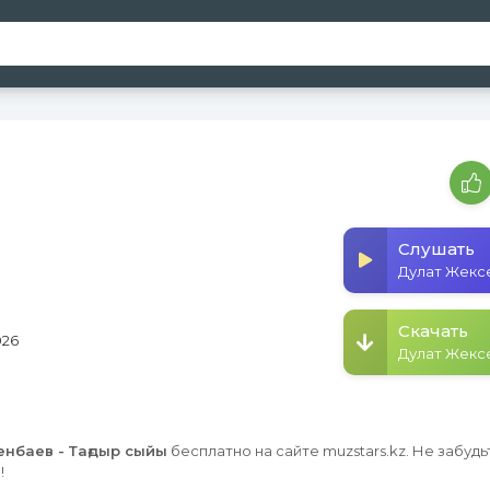
Слушать
Скачать
026
нбаев - Тағдыр сыйы
бесплатно на сайте muzstars.kz. Не забудь
!