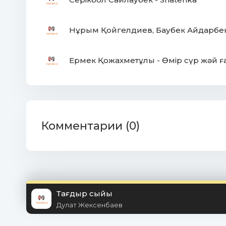
Нұрым Қойгелдиев, Баубек Айдарбек
Ермек Қожахметұлы - Өмір сүр жәй ғ
Комментарии (0)
Тағдыр сыйы
Дулат Жексенбаев