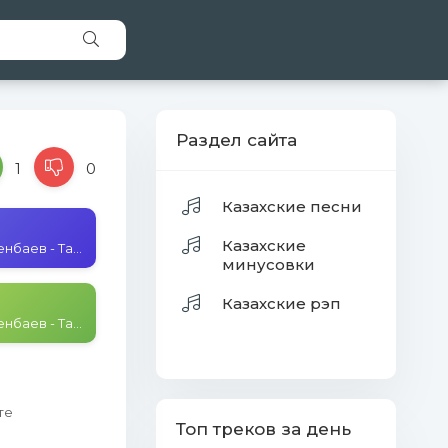
Раздел сайта
1
0
Казахские песни
Казахские
Дулат Жексенбаев - Тағдыр сыйы
минусовки
Казахские рэп
Дулат Жексенбаев - Тағдыр сыйы
те
Топ треков за день