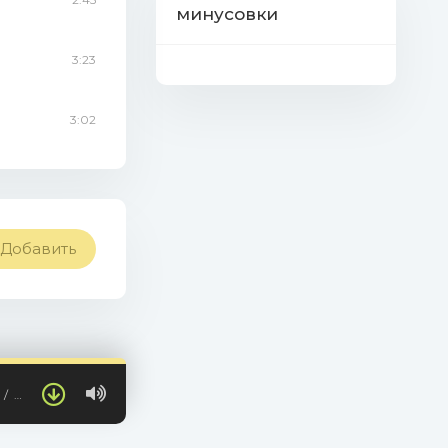
минусовки
3:23
3:02
Добавить
…