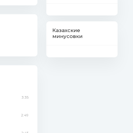
Казахские
минусовки
3:35
2:49
2:45