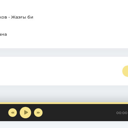
ов - Жазғы би
ана
00:00