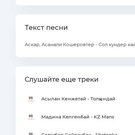
Текст песни
Аскар, Асанали Кошеровтер - Сол кундер ка
Слушайте еще треки
Асылан Кенжетай - Толқындай
Мадина Келгенбай - KZ Mans
Серікбол Сайлаубек - Shatenka