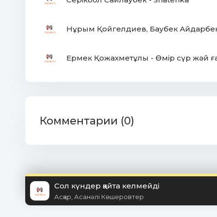
Нұрым Қойгелдиев, Баубек Айдарбек
Ермек Қожахметұлы - Өмір сүр жәй ғ
Комментарии (0)
Сол күндер қайта келмейді
Асқар, Асанәлі Көшеровтер