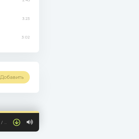
3:23
3:02
Добавить
…