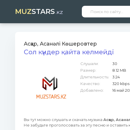
MUZ
STARS
.KZ
Асқар, Асанәлі Көшеровтер
Сол күндер қайта келмейді
Слушали:
30
Размер:
8.12 MB
Длительность:
3:24
Качество:
320 kbps
Добавлено:
16 май 2
Вы тут можно слушать и скачать музыка
Асқар, Асанә
Не забудьте проголосовать за эту песню и оставить