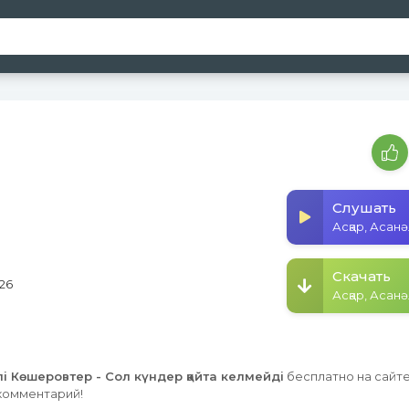
Слушать
Скачать
026
лі Көшеровтер - Сол күндер қайта келмейді
бесплатно на сайте 
 комментарий!