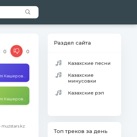
Раздел сайта
0
0
Казахские песни
Казахские
Асқар, Асанәлі Көшеровтер - Сол күндер қайта келмейді
минусовки
Казахские рэп
Асқар, Асанәлі Көшеровтер - Сол күндер қайта келмейді
muzstars.kz.
Топ треков за день