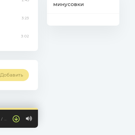
минусовки
3:23
3:02
Добавить
…