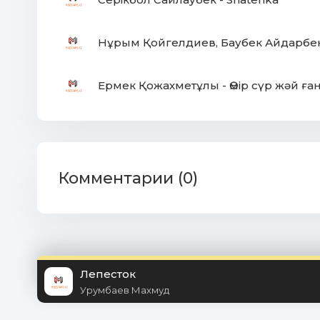
Нұрым Қойгелдиев, Баубек Айдарбек
Ермек Қожахметұлы - Өмір сүр жәй ға
Комментарии (0)
Лепесток
Урумбаев Махмуд