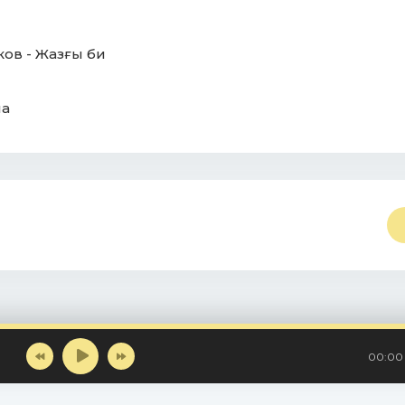
ов - Жазғы би
на
00:00