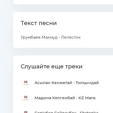
Текст песни
Урумбаев Махмуд - Лепесток
Слушайте еще треки
Асылан Кенжетай - Толқындай
Мадина Келгенбай - KZ Mans
Серікбол Сайлаубек - Shatenka