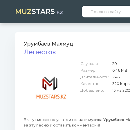
MUZ
STARS
.KZ
Урумбаев Махмуд
Лепесток
Слушали:
20
Размер:
6.46 MB
Длительность:
2:43
Качество:
320 kbps
Добавлено:
15 май 20
Вы тут можно слушать и скачать музыка
Урумбаев Ма
за эту песню и оставить комментарий!