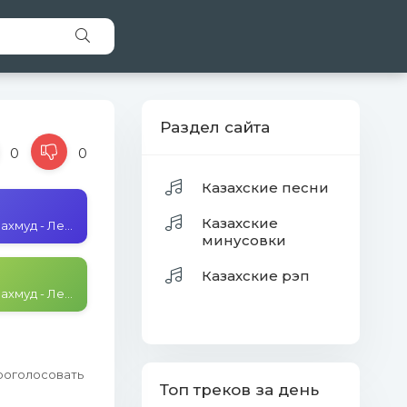
Раздел сайта
0
0
Казахские песни
Казахские
Урумбаев Махмуд - Лепесток
минусовки
Казахские рэп
Урумбаев Махмуд - Лепесток
проголосовать
Топ треков за день