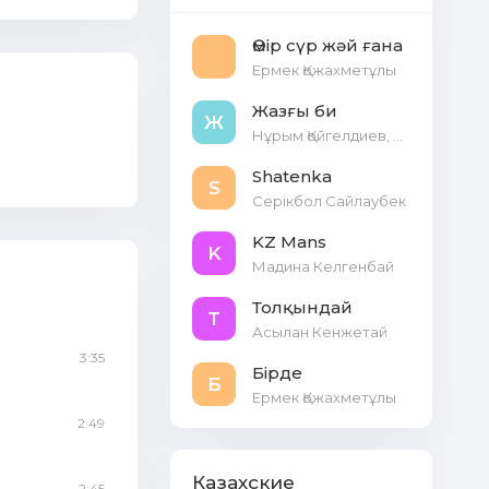
Өмір сүр жәй ғана
Ермек Қожахметұлы
Жазғы би
Ж
Нұрым Қойгелдиев, Баубек Айдарбеков
Shatenka
S
Серікбол Сайлаубек
KZ Mans
K
Мадина Келгенбай
Толқындай
Т
Асылан Кенжетай
3:35
Бірде
Б
Ермек Қожахметұлы
2:49
Казахские
2:45