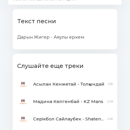
Текст песни
Дарын Жигер - Аяулы еркем
Слушайте еще треки
Асылан Кенжетай - Толқындай
3:35
Мадина Келгенбай - KZ Mans
2:49
Серікбол Сайлаубек - Shatenka
2:45