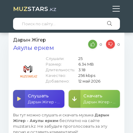
MUZ
STARS
.KZ
Дарын Жігер
0
0
Аяулы еркем
Слушали:
25
Размер:
6.34 MB
Длительность:
3:18
Качество:
256 kbps
Добавлено:
12 май 2026
Слушать
Скачать
Дарын Жігер - Аяулы еркем
Дарын Жігер - Аяулы еркем
Вы тут можно слушать и скачать музыка
Дарын
Жігер - Аяулы еркем
бесплатно на сайте
muzstars.kz. Не забудьте проголосовать за эту
песню и оставить комментарий!