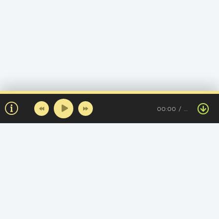
00:00
…
Топ треков за день