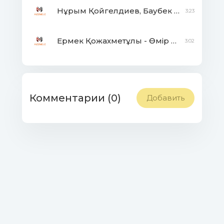
Нұрым Қойгелдиев, Баубек Айдарбеков - Жазғы би
3:23
Ермек Қожахметұлы - Өмір сүр жәй ғана
3:02
Комментарии (0)
Добавить