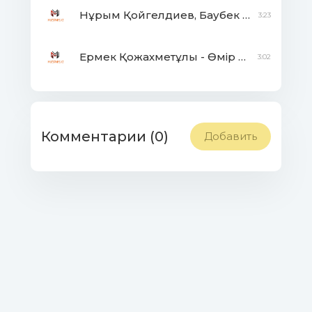
Нұрым Қойгелдиев, Баубек Айдарбеков - Жазғы би
3:23
Ермек Қожахметұлы - Өмір сүр жәй ғана
3:02
Комментарии (0)
Добавить