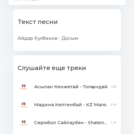
Текст песни
Айдар Кулбеков - Досым
Слушайте еще треки
Асылан Кенжетай - Толқындай
3:35
Мадина Келгенбай - KZ Mans
2:49
Серікбол Сайлаубек - Shatenka
2:45