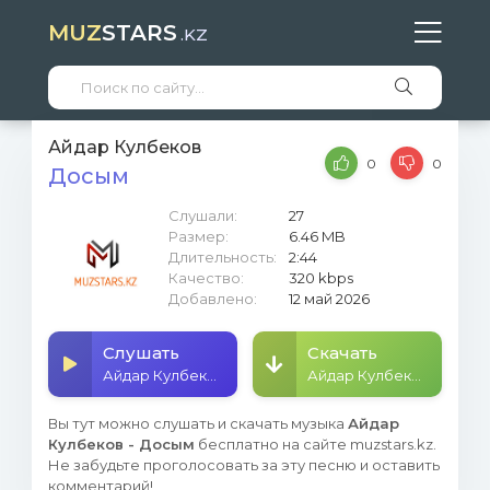
MUZ
STARS
.KZ
Айдар Кулбеков
0
0
Досым
Слушали:
27
Размер:
6.46 MB
Длительность:
2:44
Качество:
320 kbps
Добавлено:
12 май 2026
Слушать
Скачать
Айдар Кулбеков - Досым
Айдар Кулбеков - Досым
Вы тут можно слушать и скачать музыка
Айдар
Кулбеков - Досым
бесплатно на сайте muzstars.kz.
Не забудьте проголосовать за эту песню и оставить
комментарий!