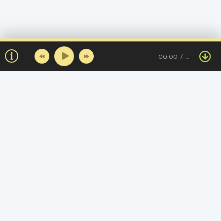
00:00
…
Топ треков за день
Толқындай
Т
Асылан Кенжетай
Өмір сүр жәй ғана