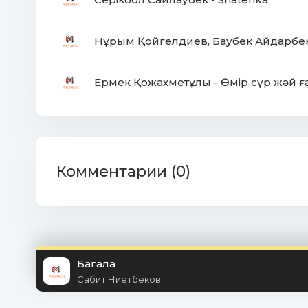
Нұрым Қойгелдиев, Баубек Айдарбек
Ермек Қожахметұлы - Өмір сүр жәй ғ
Комментарии (0)
Бағала
Сабит Ниетбеков