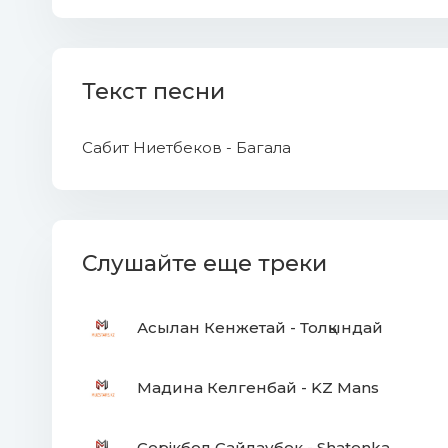
Текст песни
Сабит Ниетбеков - Багала
Слушайте еще треки
Асылан Кенжетай - Толқындай
Мадина Келгенбай - KZ Mans
Серікбол Сайлаубек - Shatenka