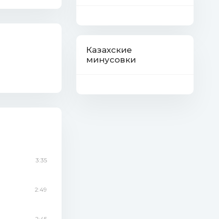
Казахские
минусовки
3:35
2:49
2:45