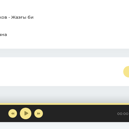
ов - Жазғы би
ана
00:00