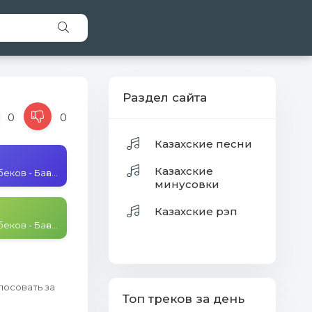
Раздел сайта
0
0
Казахские песни
Казахские
Сабит Ниетбеков - Бағала
минусовки
Казахские рэп
Сабит Ниетбеков - Бағала
лосовать за
Топ треков за день