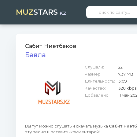
MUZ
STARS
.KZ
Сабит Ниетбеков
Бағала
Слушали:
22
Размер:
7.37 MB
Длительность:
3:09
Качество:
320 kbps
Добавлено:
11 май 20
Вы тут можно слушать и скачать музыка
Сабит Ниетб
эту песню и оставить комментарий!