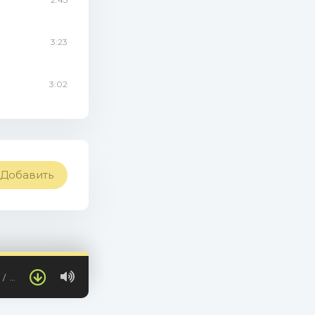
3:23
3:02
Добавить
…