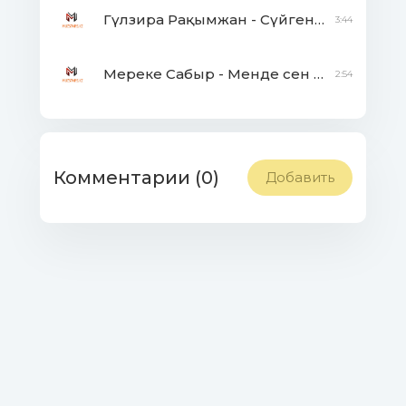
Гүлзира Рақымжан - Сүйген жандар үшін
3:44
Мереке Сабыр - Менде сен бар
2:54
Комментарии (0)
Добавить