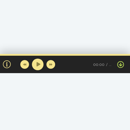
00:00
…
Топ треков за день