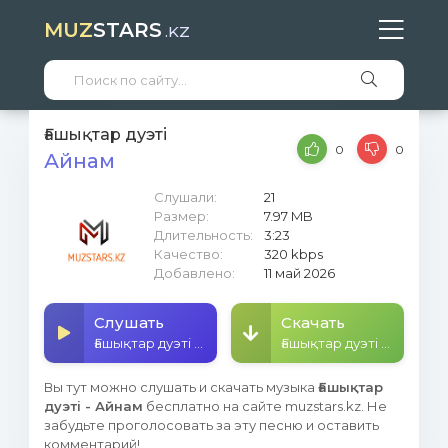
MUZ
STARS
.KZ
Ғашықтар дуэті
0
0
Айнам
Слушали:
21
Размер:
7.97 MB
Длительность:
3:23
Качество:
320 kbps
Добавлено:
11 май 2026
Слушать
Скачать
Ғашықтар дуэті - Айнам
Ғашықтар дуэті - Айнам
Вы тут можно слушать и скачать музыка
Ғашықтар
дуэті - Айнам
бесплатно на сайте muzstars.kz. Не
забудьте проголосовать за эту песню и оставить
комментарий!