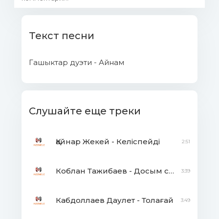
Текст песни
Гашыктар дуэти - Айнам
Слушайте еще треки
Қайнар Жекей - Келіспейді
2:51
Коблан Тажибаев - Досым сенің тойыңда
3:39
Кабдоллаев Даулет - Толағай
3:49