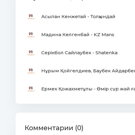
Менин кемем орге жузсе
Асылан Кенжетай - Толқындай
Сен куандын алгашкы рет
Жаркын кушак жайган айым
Мадина Келгенбай - KZ Mans
Ниетине сай болайын
Мени суйген журегиннин
Серікбол Сайлаубек - Shatenka
Лупилинен айналайын
Мени суйген журегиннин
Лупилинен айналайын
Нұрым Қойгелдиев, Баубек Айдарбек
Ермек Қожахметұлы - Өмір сүр жәй ғ
Комментарии (0)