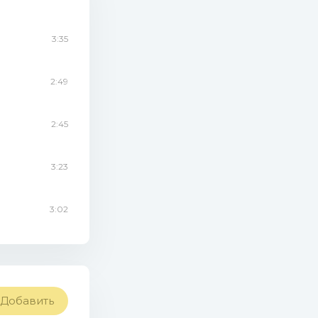
3:35
2:49
2:45
3:23
3:02
Добавить