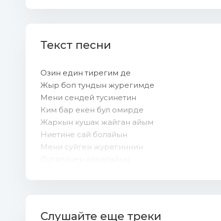
Текст песни
Озин един тирегим де
Жыр боп тундын журегимде
Мени сендей тусинетин
Ким бар екен бул омирде
Жаркын кушак жайган айым
Ниетине сай болайын
Мени суйген журегиннин
Лупилинен айналайын
Мени суйген журегиннин
Лупилинен айналайын
Анин анге жалгассын деп
Слушайте еще треки
Келеди арман алга суйреп