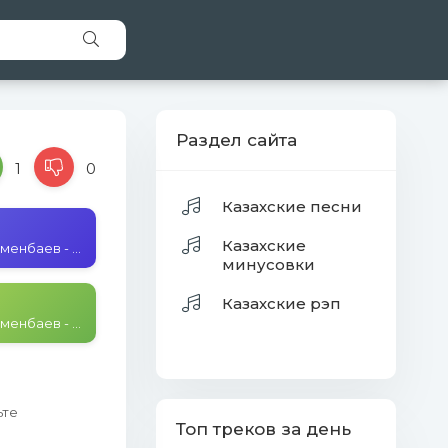
Раздел сайта
1
0
Казахские песни
Казахские
Нұржан Керменбаев - Айналайын
минусовки
Казахские рэп
Нұржан Керменбаев - Айналайын
ьте
Топ треков за день