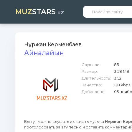
MUZ
STARS
.KZ
Нұржан Керменбаев
Айналайын
Слушали:
85
Размер:
3.58 MB
Длительность:
3:52
Качество:
128 kbps
Добавлено:
05 ноябр
Вы тут можно слушать и скачать музыка
Нұржан Кер
проголосовать за эту песню и оставить комментарий