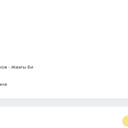
ов - Жазғы би
ана